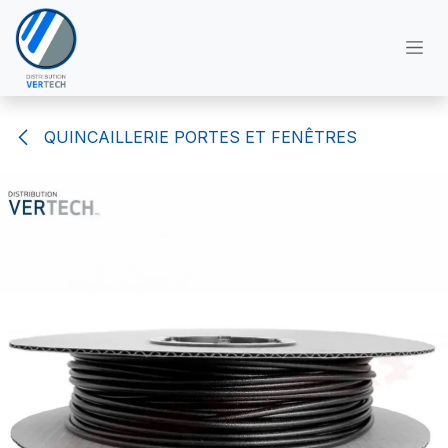
Se rendre au contenu
QUINCAILLERIE PORTES ET FENÊTRES