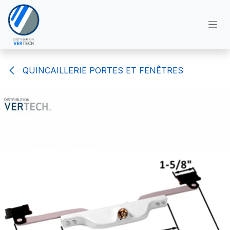
Se rendre au contenu
QUINCAILLERIE PORTES ET FENÊTRES