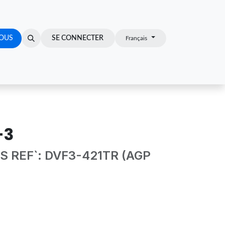
OUS
Z-VOUS
SE CONNECTER
Français
-3
 REF`: DVF3-421TR (AGP