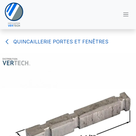
Se rendre au contenu
QUINCAILLERIE PORTES ET FENÊTRES