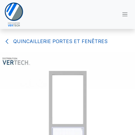
Se rendre au contenu
QUINCAILLERIE PORTES ET FENÊTRES