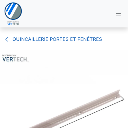
Se rendre au contenu
QUINCAILLERIE PORTES ET FENÊTRES