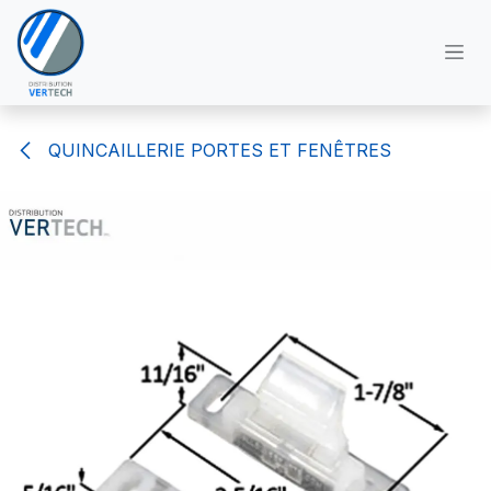
Se rendre au contenu
QUINCAILLERIE PORTES ET FENÊTRES