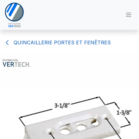
Se rendre au contenu
QUINCAILLERIE PORTES ET FENÊTRES