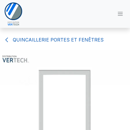
Se rendre au contenu
QUINCAILLERIE PORTES ET FENÊTRES