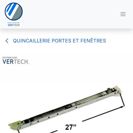
Se rendre au contenu
QUINCAILLERIE PORTES ET FENÊTRES