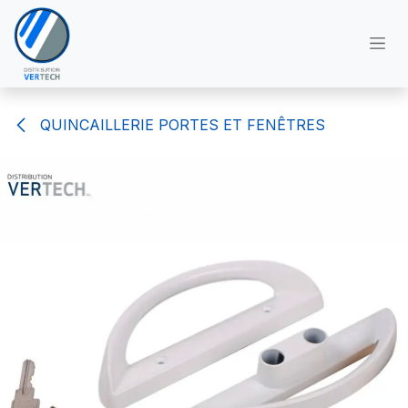
Se rendre au contenu
QUINCAILLERIE PORTES ET FENÊTRES