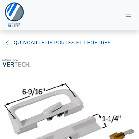
Se rendre au contenu
QUINCAILLERIE PORTES ET FENÊTRES