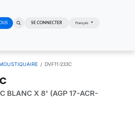
OUS
Z-VOUS
SE CONNECTER
Français
 MOUSTIQUAIRE
DVF11-233C
3C
 BLANC X 8' (AGP 17-ACR-