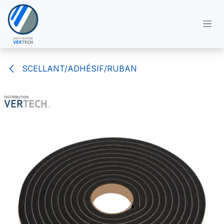
Se rendre au contenu
SCELLANT/ADHÉSIF/RUBAN