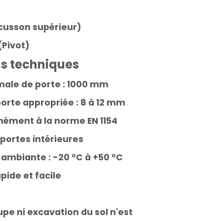
D
cusson supérieur)
Pivot)
ns techniques
ale de porte : 1000 mm
orte appropriée : 8 à 12 mm
ément à la norme EN 1154
 portes intérieures
mbiante : -20 °C à +50 °C
apide et facile
e ni excavation du sol n'est