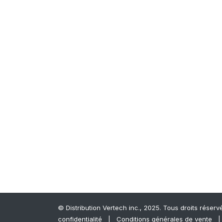
© Distrib​ution Vertech ​inc., 2025. Tous droits réserv
confidentialité
|
Conditions générales de vente
| 