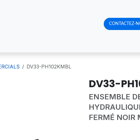
RQUOI NOUS CHOISIR
CATALOGUE DE PRODUITS
CONTACTEZ-N
RENDE
ERCIALS
DV33-PH102KMBL
DV33-PH1
ENSEMBLE DE
HYDRAULIQU
FERMÉ NOIR