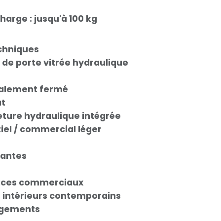
arge : jusqu'à 100 kg
echniques
 de porte vitrée hydraulique
malement fermé
at
eture hydraulique intégrée
tiel / commercial léger
rantes
paces commerciaux
intérieurs contemporains
logements