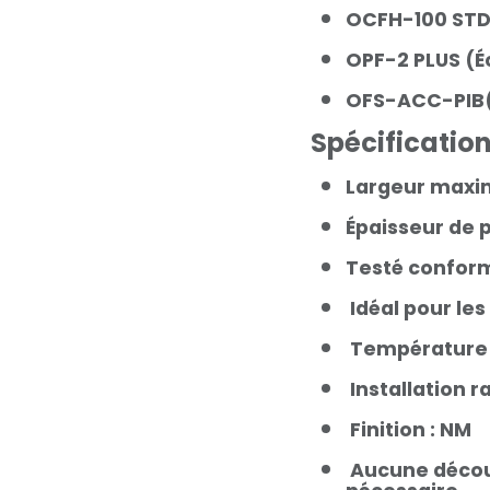
OCFH-100 ST
OPF-2 PLUS (É
OFS-ACC-PIB(
Spécificatio
Largeur maxim
Épaisseur de p
Testé conform
Idéal pour les
Température a
Installation r
Finition : NM
Aucune découp