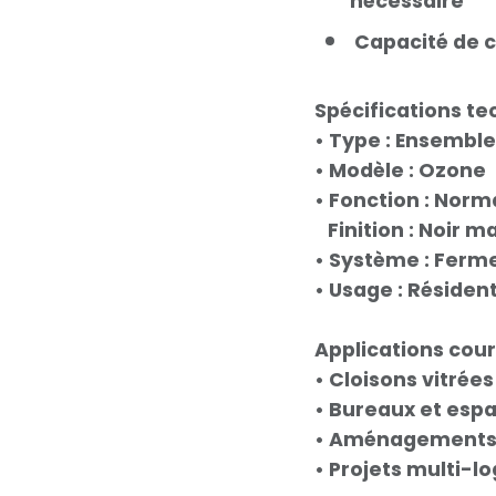
nécessaire
Capacité de ch
Spécifications t
• Type : Ensemble
• Modèle : Ozone
• Fonction : Nor
Finition : Noir m
• Système : Ferm
• Usage : Résiden
Applications cou
• Cloisons vitrées
• Bureaux et es
• Aménagements 
• Projets multi-