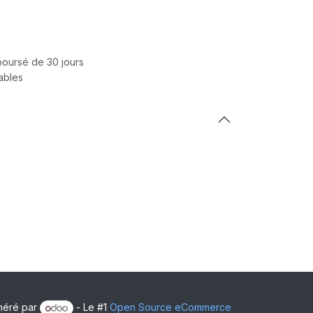
mboursé de 30 jours
rables
néré par
- Le #1
Open Source eCommerce