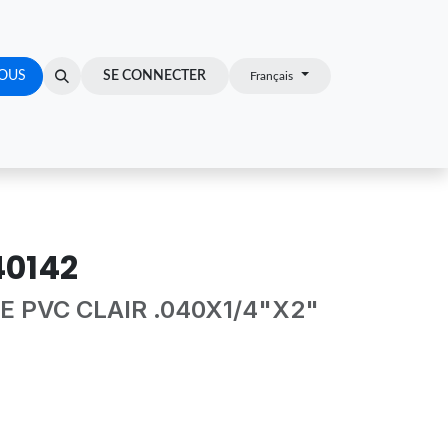
OUS
Z-VOUS
SE CONNECTER
Français
0142
E PVC CLAIR .040X1/4"X2"