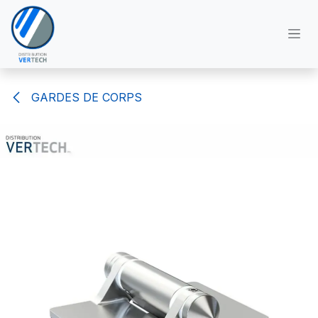
Se rendre au contenu
GARDES DE CORPS