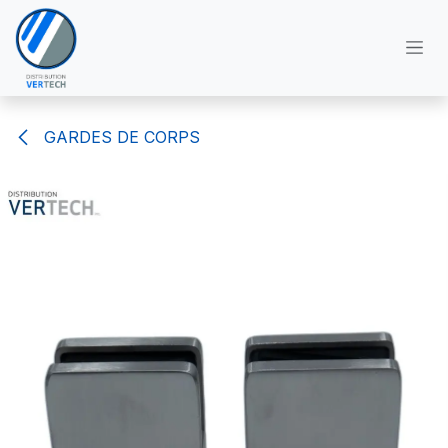
Se rendre au contenu
GARDES DE CORPS